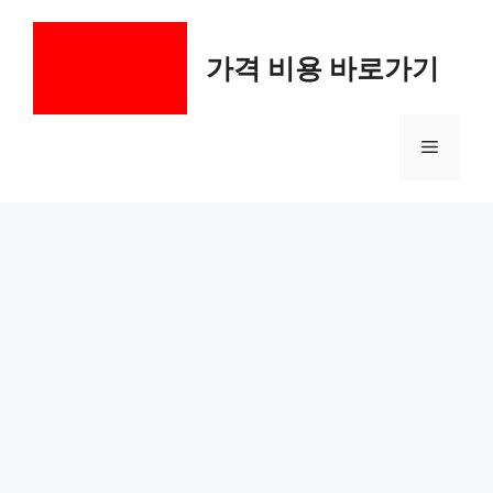
컨
텐
가격 비용 바로가기
츠
로
건
메
너
뛰
기
뉴