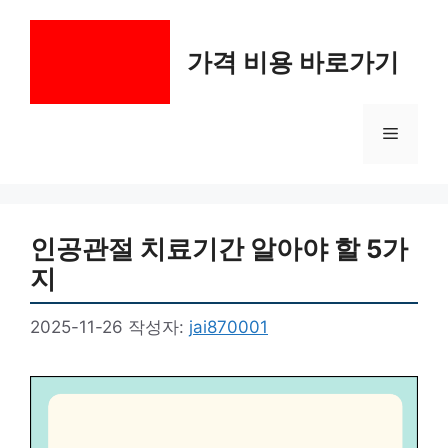
컨
텐
가격 비용 바로가기
츠
로
건
메
너
뛰
기
뉴
인공관절 치료기간 알아야 할 5가
지
2025-11-26
작성자:
jai870001