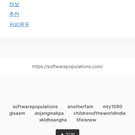
정보
추천
커피원두
https://softwarepopulations.com/
softwarepopulations
anotherfam
mty1090
glsaem
dojangmakpa
childrenoftheworldindia
xkldhoangha
lifeisnew
▲ TOP