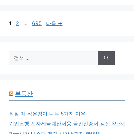
고
리
페
페
페
1
2
…
695
다음
→
이
이
이
지
지
지
검
색:
부동산
잠잘 때 식은땀이 나는 5가지 이유
기업은행 전자세금계산서용 공인인증서 갱신 3단계
한국시간 나스닥 개장 시간 5가지 확인법