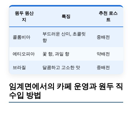
원두 원산
추천 로스
특징
지
트
부드러운 산미, 초콜릿
콜롬비아
중배전
향
에티오피아
꽃 향, 과일 향
약배전
브라질
달콤하고 고소한 맛
중배전
임계면에서의 카페 운영과 원두 직
수입 방법