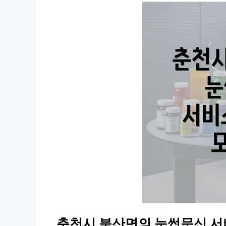
춘천시 북산면의 눈썹문신 서