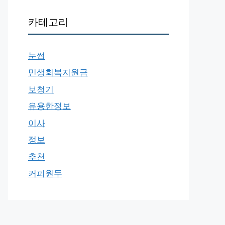
카테고리
눈썹
민생회복지원금
보청기
유용한정보
이사
정보
추천
커피원두