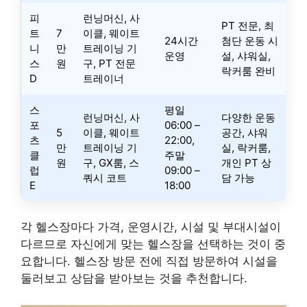
피
런닝머신, 사
PT 전문, 최
트
7
이클, 웨이트
24시간
첨단 운동 시
니
만
트레이닝 기
운영
설, 샤워실,
스
원
구, PT 전문
락커룸 완비
D
트레이너
스
평일
런닝머신, 사
다양한 운동
포
06:00 –
5
이클, 웨이트
공간, 샤워
츠
22:00,
만
트레이닝 기
실, 락커룸,
클
주말
원
구, GX룸, 스
개인 PT 상
럽
09:00 –
쿼시 코트
담 가능
E
18:00
각 헬스장마다 가격, 운영시간, 시설 및 부대시설이
다르므로 자신에게 맞는 헬스장을 선택하는 것이 중
요합니다. 헬스장 방문 전에 직접 방문하여 시설을
둘러보고 상담을 받아보는 것을 추천합니다.