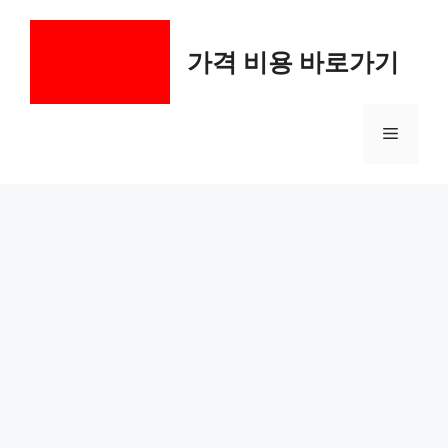
컨
텐
가격 비용 바로가기
츠
로
건
메
너
뛰
기
뉴