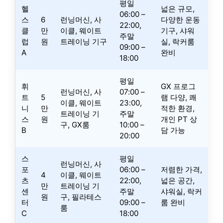
평일
헬
넓은 규모,
06:00 –
스
6
런닝머신, 사
다양한 운동
22:00,
클
만
이클, 웨이트
기구, 샤워
주말
럽
원
트레이닝 기구
실, 락커룸
09:00 –
A
완비
18:00
평일
휘
GX 프로그
런닝머신, 사
07:00 –
트
5
램 다양, 쾌
이클, 웨이트
23:00,
니
만
적한 환경,
트레이닝 기
주말
스
원
개인 PT 상
구, GX룸
10:00 –
B
담 가능
20:00
스
평일
런닝머신, 사
포
06:00 –
저렴한 가격,
4
이클, 웨이트
츠
22:00,
넓은 공간,
만
트레이닝 기
센
주말
샤워실, 락커
원
구, 필라테스
터
09:00 –
룸 완비
룸
C
18:00