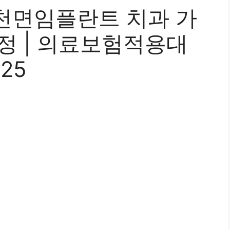
천면임플란트 치과 가
과정 | 의료보험적용대
025