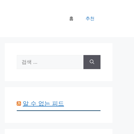
홈
추천
검
색:
알 수 없는 피드