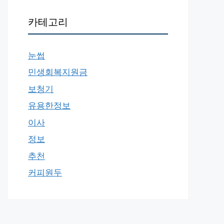
카테고리
눈썹
민생회복지원금
보청기
유용한정보
이사
정보
추천
커피원두