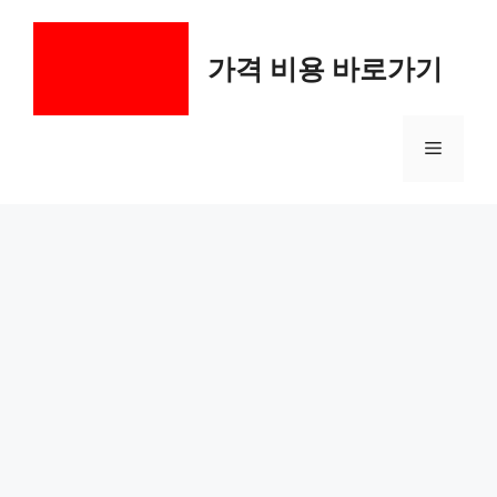
컨
텐
가격 비용 바로가기
츠
로
건
메
너
뛰
기
뉴