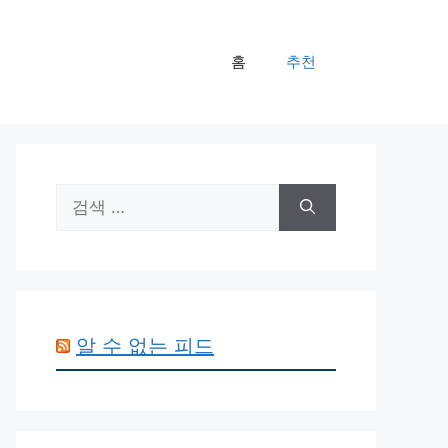
홈
추천
검
색:
알 수 없는 피드