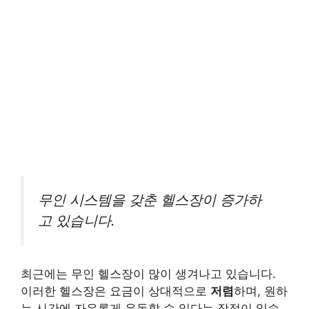
무인 시스템을 갖춘 헬스장이 증가하
고 있습니다.
최근에는 무인 헬스장이 많이 생겨나고 있습니다.
이러한 헬스장은 요금이 상대적으로
저렴
하며, 원하
는 시간에 자유롭게 운동할 수 있다는 장점이 있습