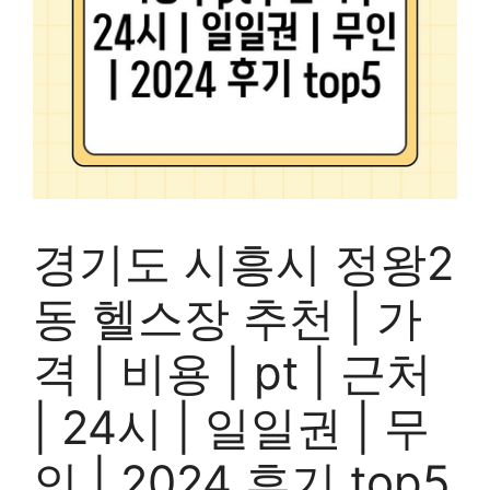
경기도 시흥시 정왕2
동 헬스장 추천 | 가
격 | 비용 | pt | 근처
| 24시 | 일일권 | 무
인 | 2024 후기 top5