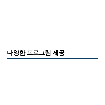
다양한 프로그램 제공