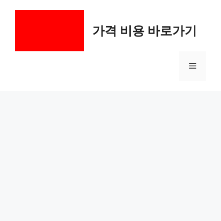
컨
텐
가격 비용 바로가기
츠
로
건
메
너
뛰
기
뉴