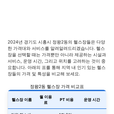
2024년 경기도 시흥시 정왕2동의 헬스장들은 다양
한 가격대와 서비스를 알려알려드리겠습니다. 헬스
장을 선택할 때는 가격뿐만 아니라 제공하는 시설과
서비스, 운영 시간, 그리고 위치를 고려하는 것이 중
요합니다. 아래의 표를 통해 지역 내 인기 있는 헬스
장들의 가격 및 특성을 비교해 보세요.
정왕2동 헬스장 가격 비교표
월 이용
헬스장 이름
PT 비용
운영 시간
료