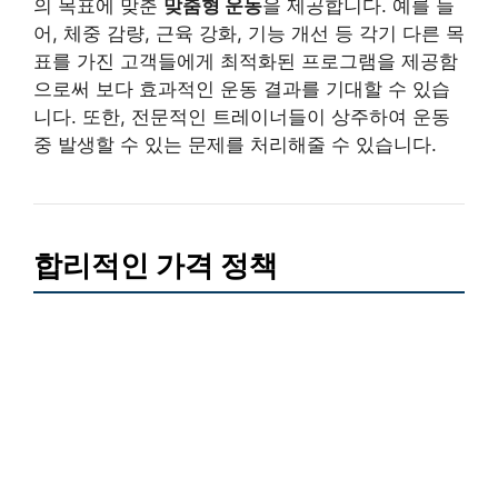
의 목표에 맞춘
맞춤형 운동
을 제공합니다. 예를 들
어, 체중 감량, 근육 강화, 기능 개선 등 각기 다른 목
표를 가진 고객들에게 최적화된 프로그램을 제공함
으로써 보다 효과적인 운동 결과를 기대할 수 있습
니다. 또한, 전문적인 트레이너들이 상주하여 운동
중 발생할 수 있는 문제를 처리해줄 수 있습니다.
합리적인 가격 정책