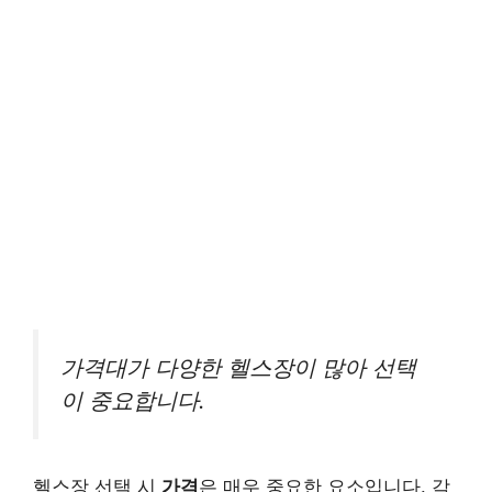
가격대가 다양한 헬스장이 많아 선택
이 중요합니다.
헬스장 선택 시
가격
은 매우 중요한 요소입니다. 각