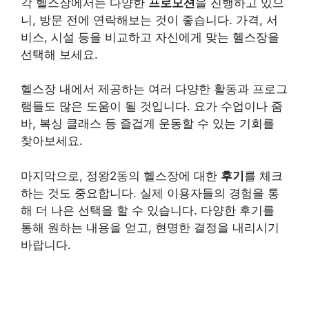
각 헬스장에서는 다양한
프로모션
을 진행하고 있으
니, 방문 전에 연락해보는 것이 좋습니다. 가격, 서
비스, 시설 등을 비교하고 자신에게 맞는 헬스장을
선택해 보세요.
헬스장 내에서 제공하는 여러 다양한
활동
과 프로그
램들도 많은 도움이 될 것입니다. 요가 수업이나 줌
바, 복싱 클래스 등 즐겁게 운동할 수 있는 기회를
찾아보세요.
마지막으로, 정왕2동의 헬스장에 대한
후기
를 체크
하는 것도 중요합니다. 실제 이용자들의 경험을 통
해 더 나은 선택을 할 수 있습니다. 다양한 후기를
통해 원하는 내용을 얻고, 현명한 결정을 내리시기
바랍니다.