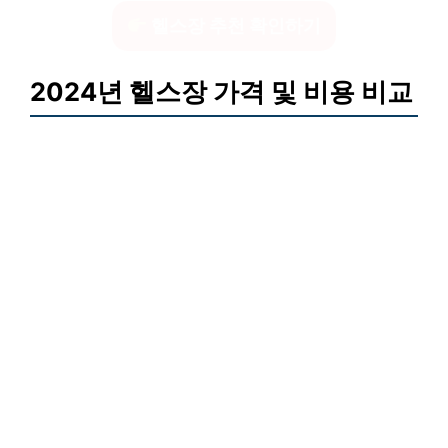
헬스장 추천 확인하기
2024년 헬스장 가격 및 비용 비교