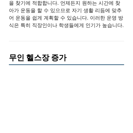
을 찾기에 적합합니다. 언제든지 원하는 시간에 찾
아가 운동을 할 수 있으므로 자기 생활 리듬에 맞추
어 운동을 쉽게 계획할 수 있습니다. 이러한 운영 방
식은 특히 직장인이나 학생들에게 인기가 높습니다.
무인 헬스장 증가