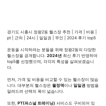
경기도 시흥시 정왕2동 헬스장 추천 | 가격 | 비용 |
pt | 근처 | 24시 | 일일권 | 무인 | 2024 후기 top5
운동을 시작하려는 분들을 위해 정왕2동의 다양한
헬스장을 공개합니다.
2024년
최신 후기 반영하여
top5를 선정했으며, 각각의 특성을 살펴보겠습니
다.
먼저, 가격 및 비용을 비교할 수 있는 헬스장이 많습
니다. 대부분의 헬스장은
월정액
이나
일일권
방법을
알려드려 선택의 폭이 넓습니다.
또한,
PT(퍼스널 트레이닝)
서비스도 구비되어 있