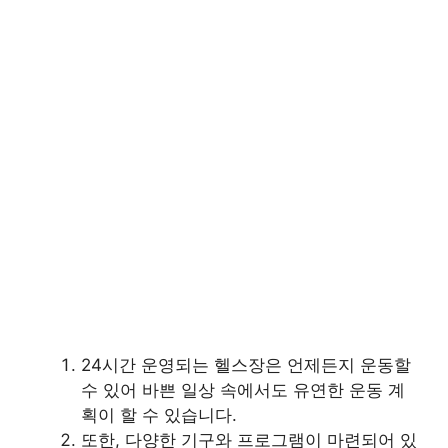
24시간 운영되는 헬스장은 언제든지 운동할
수 있어 바쁜 일상 속에서도 유연한 운동 계
획이 할 수 있습니다.
또한, 다양한 기구와 프로그램이 마련되어 있