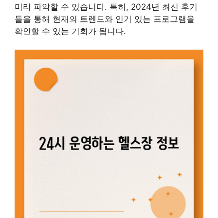
미리 파악할 수 있습니다. 특히, 2024년 최신 후기
들을 통해 현재의 트렌드와 인기 있는 프로그램을
확인할 수 있는 기회가 됩니다.