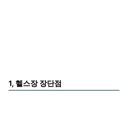
1, 헬스장 장단점