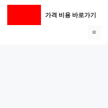
컨
텐
가격 비용 바로가기
츠
로
건
메
너
뛰
기
뉴