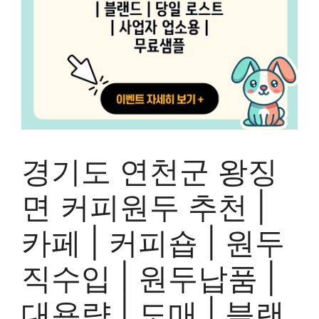
경기도 연천군 왕징
면 커피원두 추천 |
카페 | 커피숍 | 원두
직수입 | 원두납품 |
대용량 | 도매 | 블랜