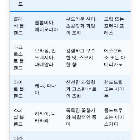
드
클래
부드러운 산미,
드립 또는
콜롬비아,
식 블
초콜릿과 과일
프렌치 프
에티오피아
렌드
의 조화
레스
다크
브라질, 인
강렬하고 구수
에스프레
로스
도네시아,
한 맛, 스모키
소 또는 아
트 블
과테말라
한 향
메리카노
렌드
라이
신선한 과일향
핸드드립
케냐, 파나
트 블
과 고소한 너트
또는 사이
마
렌드
의 조화
폰
스페
독특한 꽃향기
콜드브루
하와이, 니
셜 블
와 복합적인 풍
또는 아이
카라과
렌드
미
스커피
디카