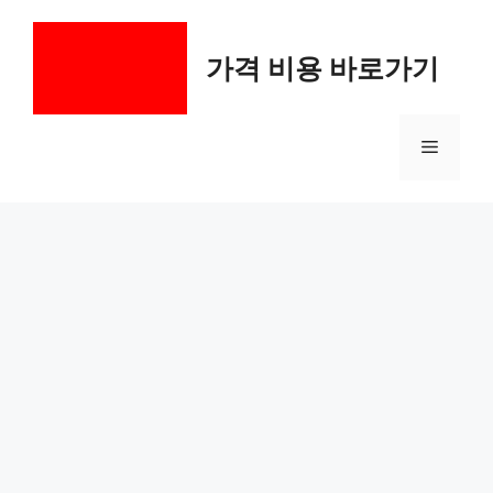
컨
텐
가격 비용 바로가기
츠
로
건
메
너
뛰
기
뉴