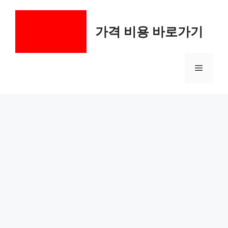
컨
텐
가격 비용 바로가기
츠
로
건
메
너
뛰
기
뉴