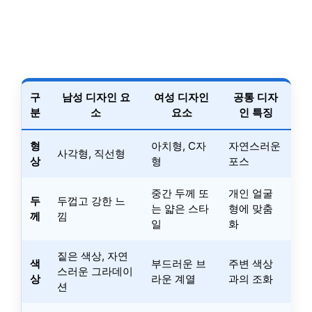
구
남성 디자인 요
여성 디자인
공통 디자
분
소
요소
인 특징
형
아치형, C자
자연스러운
사각형, 직선형
상
형
포스
중간 두께 또
개인 얼굴
두
두껍고 강한 느
는 얇은 스타
형에 맞춤
께
낌
일
화
짙은 색상, 자연
색
부드러운 브
주변 색상
스러운 그라데이
상
라운 계열
과의 조화
션