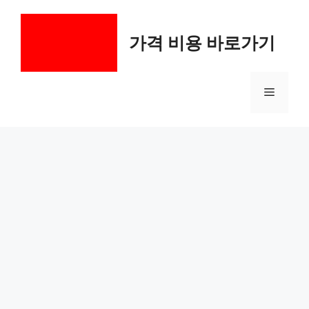
컨
텐
가격 비용 바로가기
츠
로
건
메
너
뛰
기
뉴