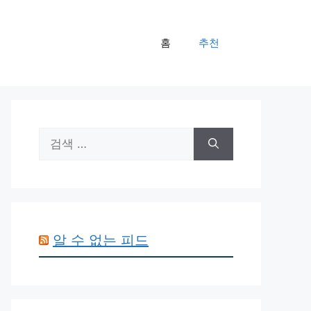
홈
추천
검
색:
알 수 없는 피드