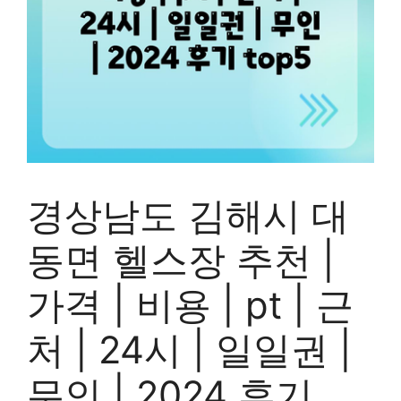
경상남도 김해시 대
동면 헬스장 추천 |
가격 | 비용 | pt | 근
처 | 24시 | 일일권 |
무인 | 2024 후기