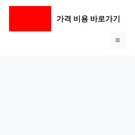
컨
텐
가격 비용 바로가기
츠
로
건
메
너
뛰
기
뉴