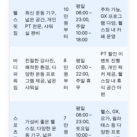
평일
10
주차 가능,
헬
최신 운동 기구,
06:00 –
만
GX 프로그
스
넓은 공간, 개인
23:00,
원
램 다양, 헬
핏
PT 전문, 샤워
주말
부
스장 내 카
짐
실 완비
10:00 –
터
페 운영
18:00
PT 할인 이
바
친절한 강사진,
8
평일
벤트 진행
디
쾌적한 환경, 다
만
07:00 –
중, 개인 락
파
양한 운동 프로
원
22:00,
커 제공, 헬
워
그램 제공, 넓은
부
주말 휴
스장 내 휴
짐
샤워실
터
무
식 공간 마
련
평일
헬스, GX,
06:00 –
스
7
요가, 필라
가성비 좋은 헬
23:00,
포
만
테스 등 다
스장, 다양한 운
토요일
츠
원
양한 프로
동 기구, 넓은
10:00 –