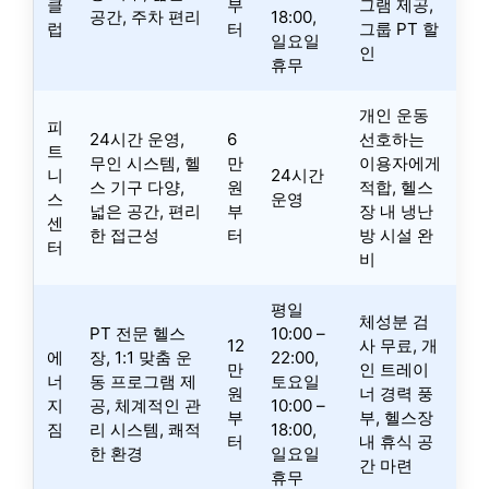
클
부
그램 제공,
공간, 주차 편리
18:00,
럽
터
그룹 PT 할
일요일
인
휴무
개인 운동
피
24시간 운영,
6
선호하는
트
무인 시스템, 헬
만
이용자에게
니
24시간
스 기구 다양,
원
적합, 헬스
스
운영
넓은 공간, 편리
부
장 내 냉난
센
한 접근성
터
방 시설 완
터
비
평일
체성분 검
PT 전문 헬스
10:00 –
12
사 무료, 개
에
장, 1:1 맞춤 운
22:00,
만
인 트레이
너
동 프로그램 제
토요일
원
너 경력 풍
지
공, 체계적인 관
10:00 –
부
부, 헬스장
짐
리 시스템, 쾌적
18:00,
터
내 휴식 공
한 환경
일요일
간 마련
휴무