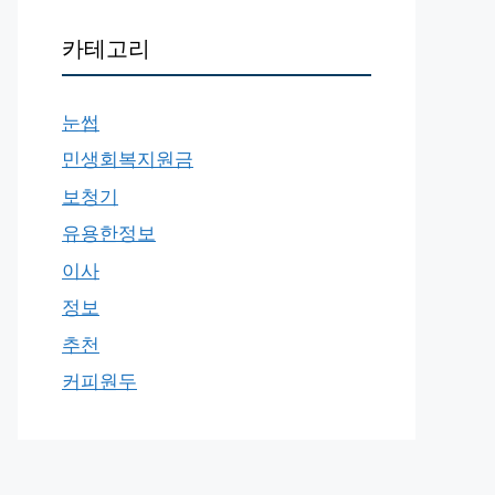
카테고리
눈썹
민생회복지원금
보청기
유용한정보
이사
정보
추천
커피원두