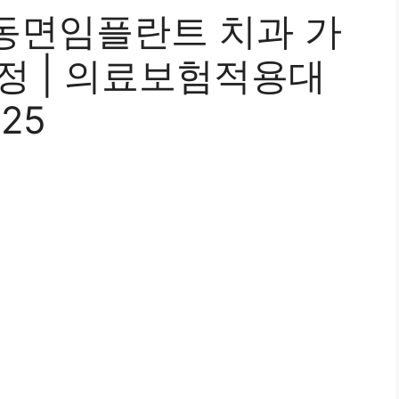
동면임플란트 치과 가
과정 | 의료보험적용대
025