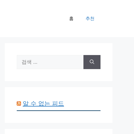
홈
추천
검
색:
알 수 없는 피드