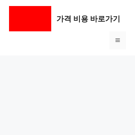
컨
텐
가격 비용 바로가기
츠
로
건
메
너
뛰
기
뉴