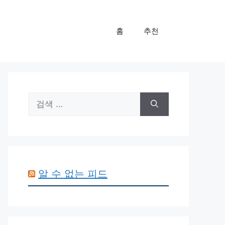
홈
추천
검
색:
알 수 없는 피드