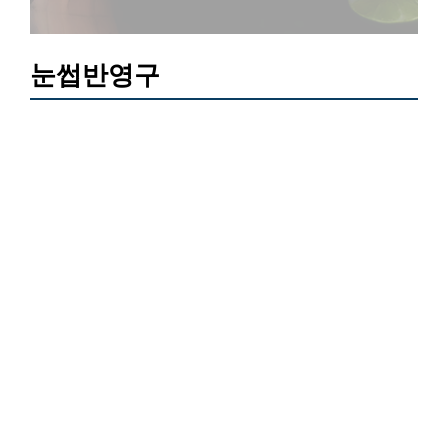
눈썹반영구