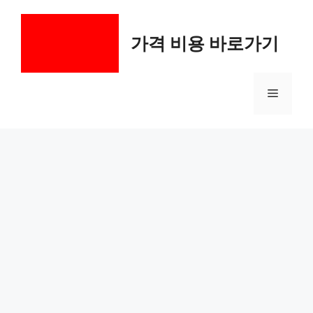
컨
텐
가격 비용 바로가기
츠
로
건
메
너
뛰
기
뉴