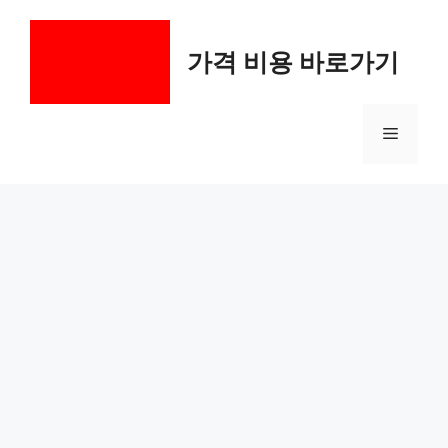
컨
텐
가격 비용 바로가기
츠
로
건
메
너
뛰
기
뉴