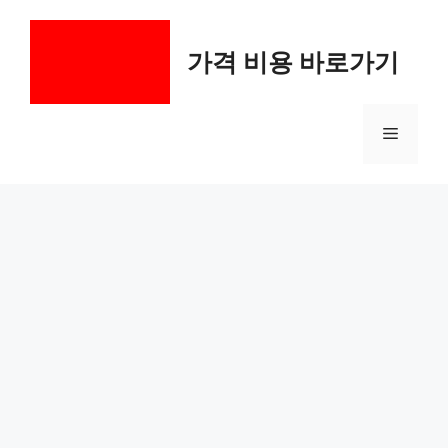
컨
텐
가격 비용 바로가기
츠
로
건
메
너
뛰
기
뉴