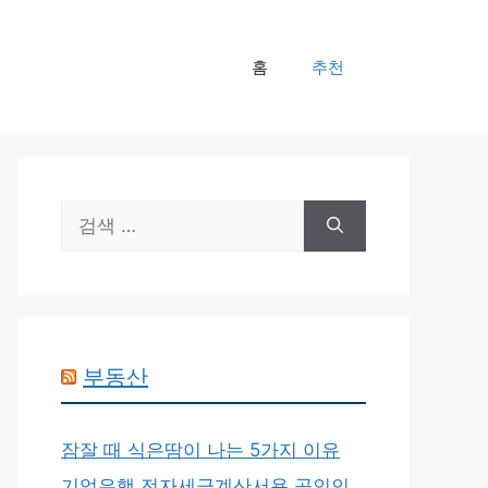
홈
추천
검
색:
부동산
잠잘 때 식은땀이 나는 5가지 이유
기업은행 전자세금계산서용 공인인