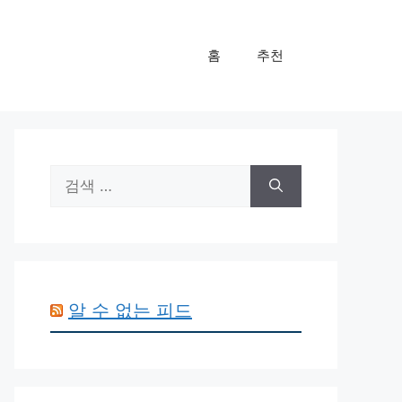
홈
추천
검
색:
알 수 없는 피드