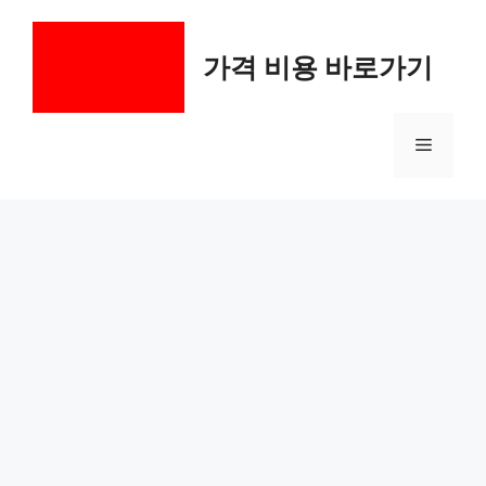
컨
텐
가격 비용 바로가기
츠
로
건
메
너
뛰
기
뉴