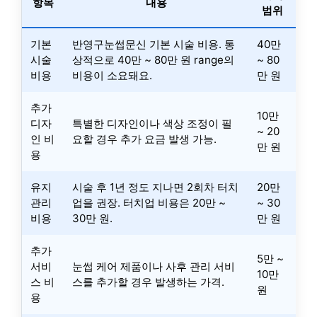
항목
내용
범위
기본
반영구눈썹문신 기본 시술 비용. 통
40만
시술
상적으로 40만 ~ 80만 원 range의
~ 80
비용
비용이 소요돼요.
만 원
추가
10만
디자
특별한 디자인이나 색상 조정이 필
~ 20
인 비
요할 경우 추가 요금 발생 가능.
만 원
용
유지
시술 후 1년 정도 지나면 2회차 터치
20만
관리
업을 권장. 터치업 비용은 20만 ~
~ 30
비용
30만 원.
만 원
추가
5만 ~
서비
눈썹 케어 제품이나 사후 관리 서비
10만
스 비
스를 추가할 경우 발생하는 가격.
원
용