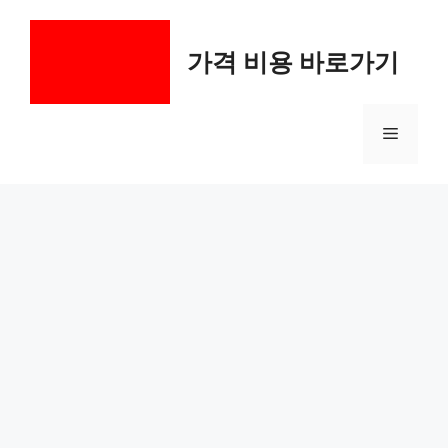
컨
텐
가격 비용 바로가기
츠
로
건
메
너
뛰
기
뉴