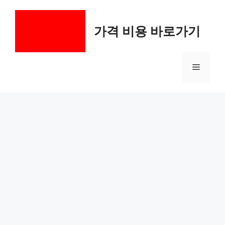
컨
텐
가격 비용 바로가기
츠
로
건
메
너
뛰
기
뉴