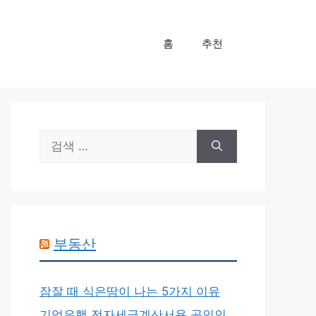
홈
추천
검
색:
부동산
잠잘 때 식은땀이 나는 5가지 이유
기업은행 전자세금계산서용 공인인