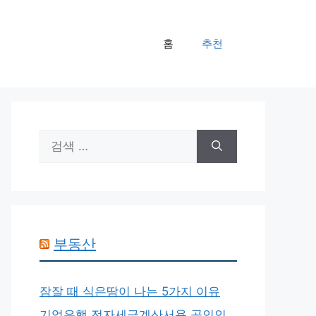
홈
추천
검
색:
부동산
잠잘 때 식은땀이 나는 5가지 이유
기업은행 전자세금계산서용 공인인