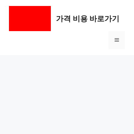
컨
텐
가격 비용 바로가기
츠
로
건
메
너
뛰
기
뉴