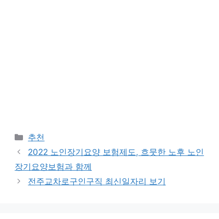
카
추천
테
2022 노인장기요양 보험제도, 흐뭇한 노후 노인
고
장기요양보험과 함께
리
전주교차로구인구직 최신일자리 보기