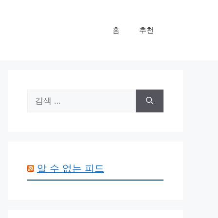
홈
추천
검
색:
알 수 없는 피드