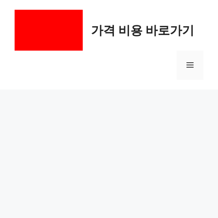
컨
텐
가격 비용 바로가기
츠
로
건
메
너
뛰
기
뉴