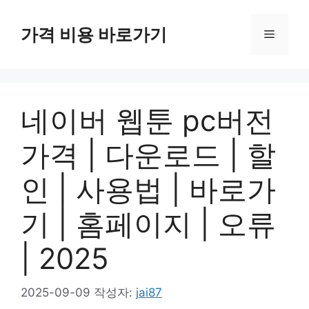
컨
텐
가격 비용 바로가기
메
츠
로
뉴
건
너
네이버 웹툰 pc버전
뛰
기
가격 | 다운로드 | 할
인 | 사용법 | 바로가
기 | 홈페이지 | 오류
| 2025
2025-09-09
작성자:
jai87