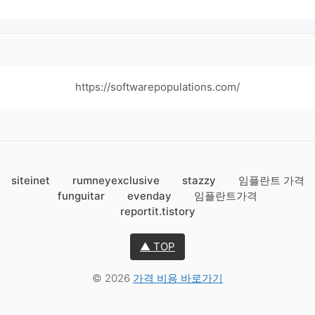
https://softwarepopulations.com/
siteinet
rumneyexclusive
stazzy
임플란트 가격
funguitar
evenday
임플란트가격
reportit.tistory
▲ TOP
© 2026
가격 비용 바로가기