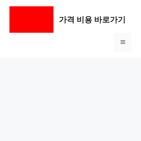
컨
텐
가격 비용 바로가기
츠
로
건
메
너
뛰
기
뉴