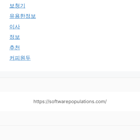
보청기
유용한정보
이사
정보
추천
커피원두
https://softwarepopulations.com/