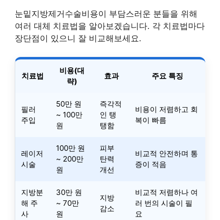
눈밑지방제거수술비용이 부담스러운 분들을 위해
여러 대체 치료법을 알아보겠습니다. 각 치료법마다
장단점이 있으니 잘 비교해보세요.
비용(대
치료법
효과
주요 특징
략)
50만 원
즉각적
필러
비용이 저렴하고 회
~ 100만
인 탱
주입
복이 빠름
원
탱함
100만 원
피부
레이저
비교적 안전하며 통
~ 200만
탄력
시술
증이 적음
원
개선
지방분
30만 원
비교적 저렴하나 여
지방
해 주
~ 70만
러 번의 시술이 필
감소
사
원
요