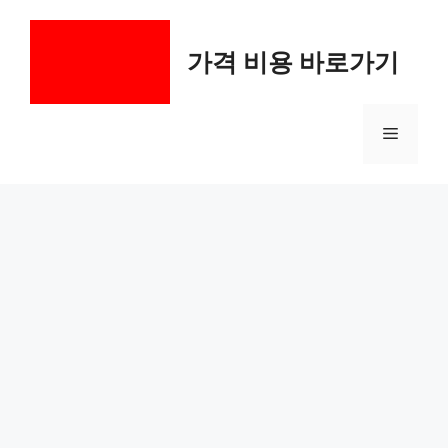
컨
텐
가격 비용 바로가기
츠
로
건
메
너
뛰
기
뉴