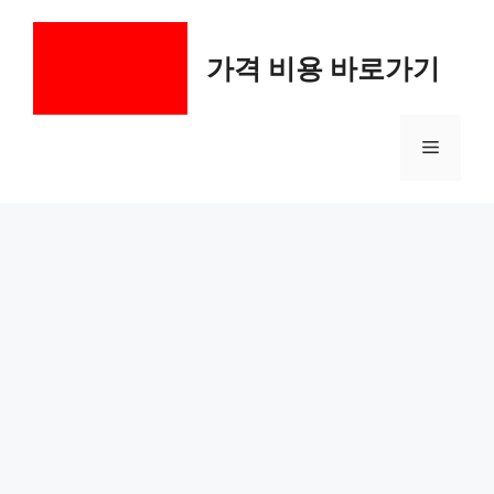
컨
텐
가격 비용 바로가기
츠
로
건
메
너
뛰
기
뉴