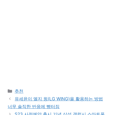
카
추천
테
유세윤이 엘지 윙(LG WING)을 활용하는 방법
고
너무 솔직한 반응에 빵터짐
리
S23 사전예약 출시 기념 삼성 갤럭시 스마트폰