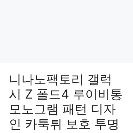
니나노팩토리 갤럭
시 Z 폴드4 루이비통
모노그램 패턴 디자
인 카툭튀 보호 투명