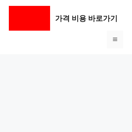
컨
텐
가격 비용 바로가기
츠
로
건
메
너
뛰
기
뉴