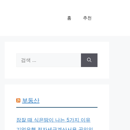
홈
추천
검
색:
부동산
잠잘 때 식은땀이 나는 5가지 이유
기업은행 전자세금계산서용 공인인