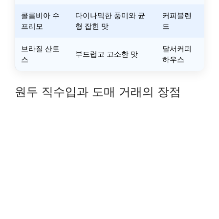
콜롬비아 수
다이나믹한 풍미와 균
커피블렌
프리모
형 잡힌 맛
드
브라질 산토
달서커피
부드럽고 고소한 맛
스
하우스
원두 직수입과 도매 거래의 장점