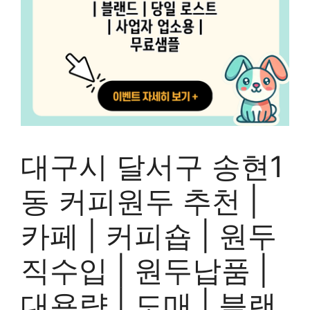
대구시 달서구 송현1
동 커피원두 추천 |
카페 | 커피숍 | 원두
직수입 | 원두납품 |
대용량 | 도매 | 블랜