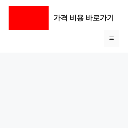
컨
텐
가격 비용 바로가기
츠
로
건
메
너
뛰
기
뉴