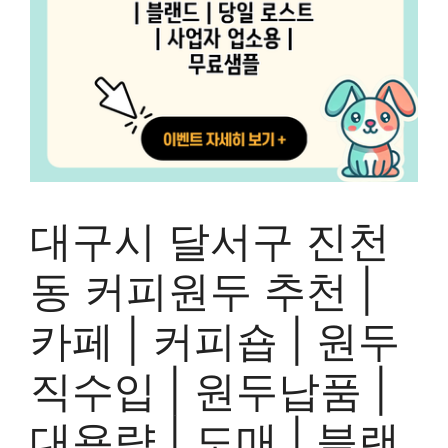
대구시 달서구 진천
동 커피원두 추천 |
카페 | 커피숍 | 원두
직수입 | 원두납품 |
대용량 | 도매 | 블랜