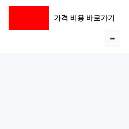
컨
텐
가격 비용 바로가기
츠
로
건
메
너
뛰
기
뉴