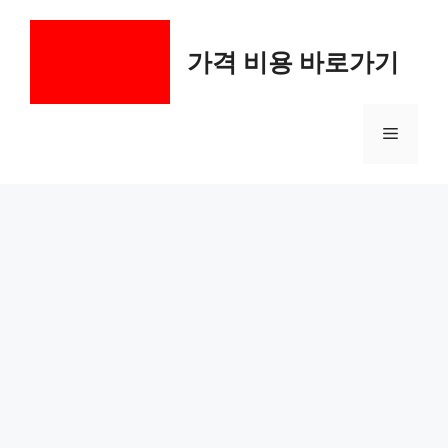
컨
텐
가격 비용 바로가기
츠
로
건
메
너
뛰
기
뉴