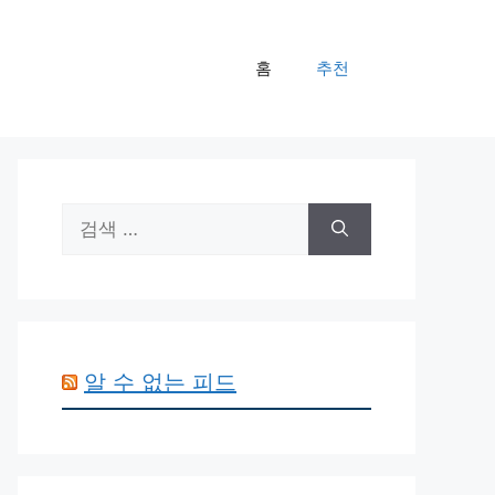
홈
추천
검
색:
알 수 없는 피드