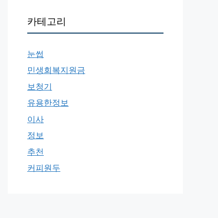
카테고리
눈썹
민생회복지원금
보청기
유용한정보
이사
정보
추천
커피원두