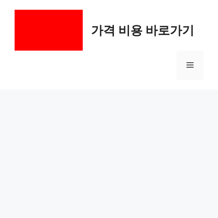
컨
텐
가격 비용 바로가기
츠
로
건
메
너
뛰
기
뉴