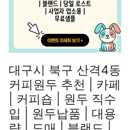
대구시 북구 산격4동
커피원두 추천 | 카페
| 커피숍 | 원두 직수
입 | 원두납품 | 대용
량 | 도매 | 블랜드 |