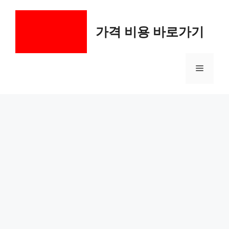
컨
텐
가격 비용 바로가기
츠
로
건
메
너
뛰
기
뉴