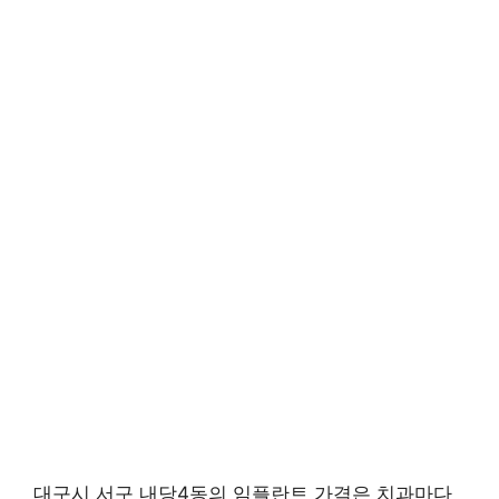
대구시 서구 내당4동의 임플란트 가격은 치과마다