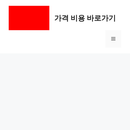
컨
텐
가격 비용 바로가기
츠
로
건
메
너
뛰
기
뉴