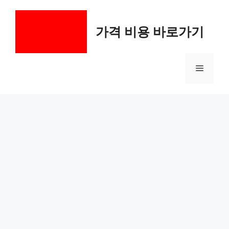
컨
텐
가격 비용 바로가기
츠
로
건
메
너
뛰
기
뉴