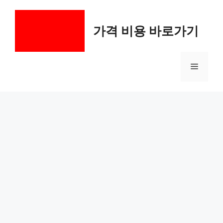
컨
텐
가격 비용 바로가기
츠
로
건
메
너
뛰
기
뉴