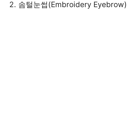
2. 솜털눈썹(Embroidery Eyebrow)