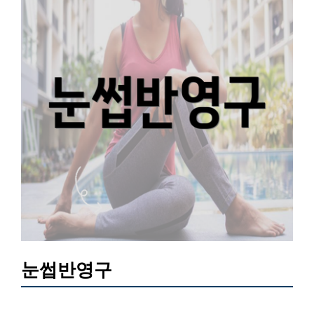
눈썹반영구