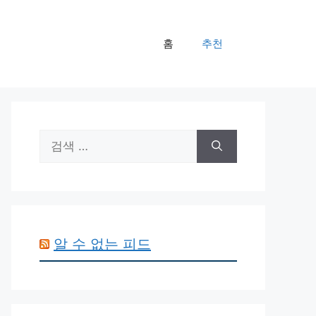
홈
추천
검
색:
알 수 없는 피드