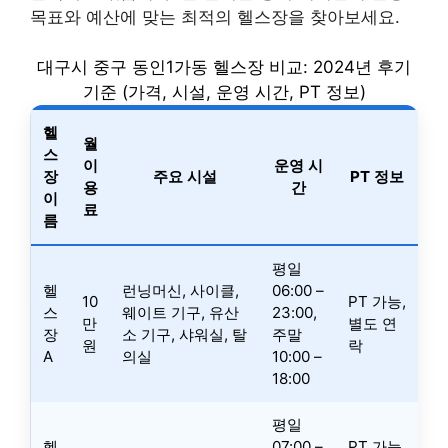
목표와 예산에 맞는 최적의 헬스장을 찾아보세요.
대구시 중구 동인1가동 헬스장 비교: 2024년 후기
기준 (가격, 시설, 운영 시간, PT 정보)
헬
월
스
이
운영 시
장
주요 시설
PT 정보
용
간
이
료
름
평일
헬
런닝머신, 사이클,
06:00 –
10
PT 가능,
스
웨이트 기구, 유산
23:00,
만
별도 연
장
소 기구, 샤워실, 탈
주말
원
락
A
의실
10:00 –
18:00
평일
헬
07:00 –
PT 가능,