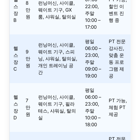
8
런닝머신, 사이클,
스
22:00,
할인 이
만
웨이트 기구, GX
장
주말
벤트 진
원
룸, 샤워실, 탈의실
B
10:00 –
행 중
17:00
평일
PT 전문
런닝머신, 사이클,
헬
06:00 –
강사진,
9
웨이트 기구, 스피
스
23:00,
맞춤 운
만
닝, 샤워실, 탈의실,
장
주말
동 프로
원
개인 트레이닝 공
C
09:00 –
그램 제
간
19:00
공
평일
헬
런닝머신, 사이클,
06:00 –
7
PT 가능,
스
웨이트 기구, 필라
23:00,
만
체험 PT
장
테스, 샤워실, 탈의
주말
원
제공
D
실
10:00 –
18:00
PT 전문