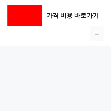
컨
텐
가격 비용 바로가기
츠
로
건
메
너
뛰
기
뉴