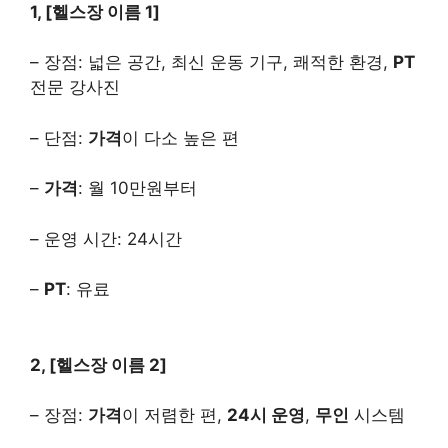
1, [헬스장 이름 1]
– 장점: 넓은 공간, 최신 운동 기구, 쾌적한 환경,
PT
전문 강사진
– 단점:
가격
이 다소 높은 편
–
가격
: 월 10만원부터
– 운영 시간: 24시간
–
PT
: 유료
2, [헬스장 이름 2]
– 장점:
가격
이 저렴한 편,
24시 운영
,
무인
시스템