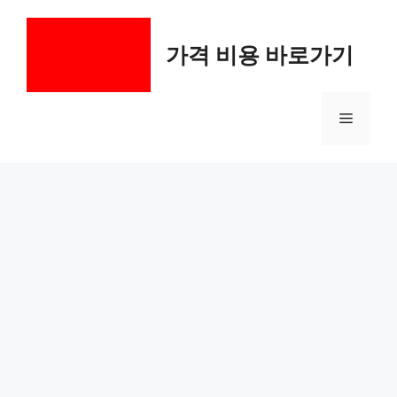
컨
텐
가격 비용 바로가기
츠
로
건
메
너
뛰
기
뉴