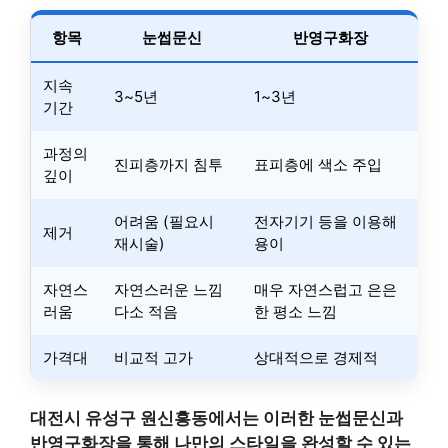
항목
눈썹문신
반영구화장
지속
3~5년
1~3년
기간
과정의
진피층까지 침투
표피층에 색소 주입
깊이
어려움 (필요시
전자기기 등을 이용해
제거
재시술)
용이
자연스
자연스러운 느낌
매우 자연스럽고 은은
러움
다소 적음
한 평소 느낌
가격대
비교적 고가
상대적으로 경제적
대전시 유성구 원신흥동에서는 이러한 눈썹문신과
반영구화장을 통해 나만의 스타일을 완성할 수 있는