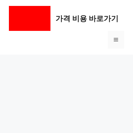
컨
텐
가격 비용 바로가기
츠
로
건
메
너
뛰
기
뉴